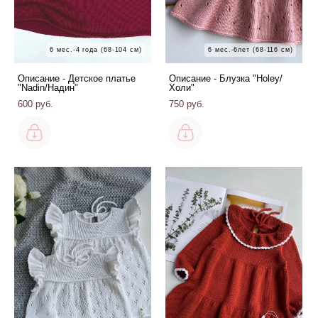
6 мес.-4 года (68-104 см)
6 мес.-6лет (68-116 см)
Описание - Детское платье
Описание - Блузка "Holey/
"Nadin/Надин"
Холи"
600 pуб.
750 pуб.