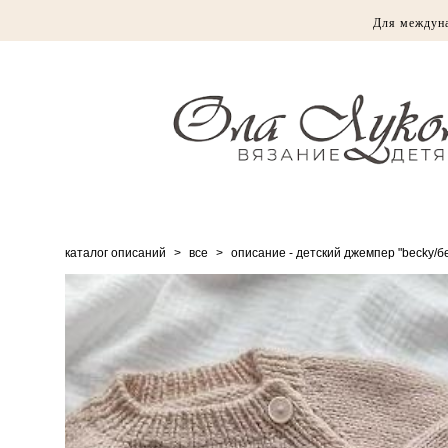
Для междун
каталог описаний
>
все
>
описание - детский джемпер "becky/бе