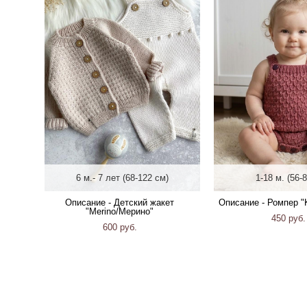
6 м.- 7 лет (68-122 см)
1-18 м. (56-
Описание - Детский жакет
Описание - Ромпер "
"Merino/Мерино"
450 pуб.
600 pуб.