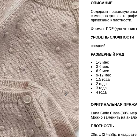
ОПИСАНИЕ
Содержит пошаговую инст
самопроверки, фотографи
привязано к плотности.
Формат: PDF (для чтения 
УРОВЕНЬ СЛОЖНОСТИ
средний
РАЗМЕРНЫЙ РЯД
1-3 мес
3-6 мес
6-9 мес
9-12 мес
1,5 года
2 года
3 года
4 года
ОРИГИНАЛЬНАЯ ПРЯЖ
Lana Gatto Class (80% мер
Можно заменить на анало
ПЛОТНОСТЬ
20п. х (27-28)р. в квадрат