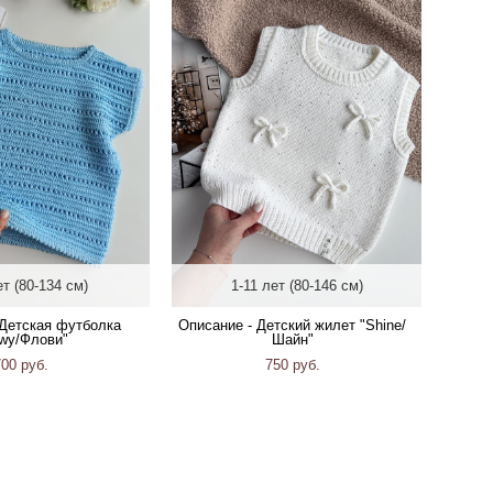
ет (80-134 см)
1-11 лет (80-146 см)
 Детская футболка
Описание - Детский жилет "Shine/
owy/Флови"
Шайн"
700 pуб.
750 pуб.