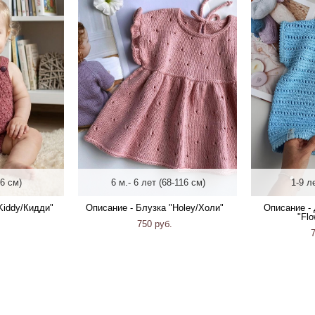
86 см)
6 м.- 6 лет (68-116 см)
1-9 л
Kiddy/Кидди"
Описание - Блузка "Holey/Холи"
Описание -
"Fl
750 pуб.