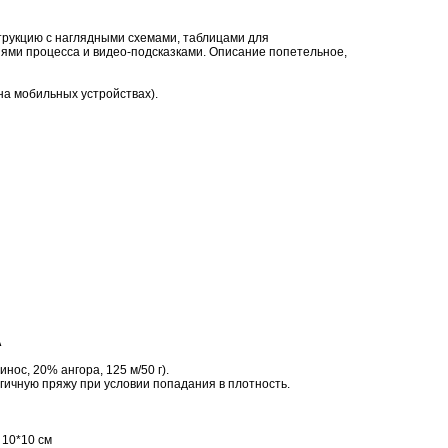
рукцию с наглядными схемами, таблицами для
ями процесса и видео-подсказками. Описание попетельное,
на мобильных устройствах).
А
инос, 20% ангора, 125 м/50 г).
гичную пряжу при условии попадания в плотность.
е 10*10 см