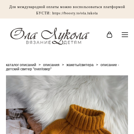
Для международной оплаты можно воспользоваться платформой
БУСТИ:
https://boosty.to/ola.lukola
каталог описаний
>
описания
>
жакеты/свитера
>
описание -
детский свитер "over/овер"