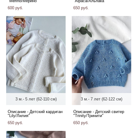
"Merino/Мерино"
"Alpaca/Альпака"
600 pуб.
650 pуб.
3 м.- 5 лет (62-110 см)
3 м.- 7 лет (62-122 см)
Описание - Детский кардиган
Описание - Детский свитер
"Lily/Лилия"
"Trinity/Тринити"
650 pуб.
650 pуб.